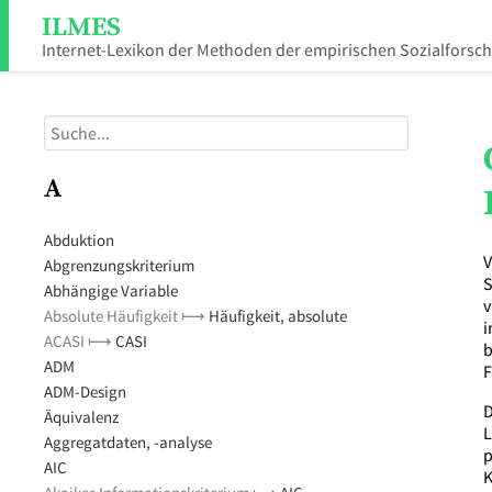
ILMES
Internet-Lexikon der Methoden der empirischen Sozialforsc
A
Abduktion
V
Abgrenzungskriterium
S
Abhängige Variable
v
Absolute Häufigkeit ⟼
Häufigkeit, absolute
i
ACASI ⟼
CASI
b
ADM
F
ADM-Design
D
Äquivalenz
L
Aggregatdaten, -analyse
p
AIC
K