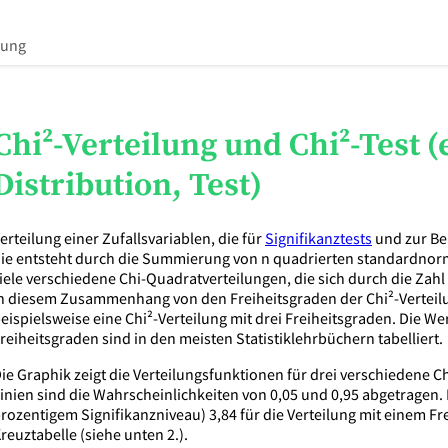
hung
Chi²-Verteilung und Chi²-Test (
Distribution, Test)
erteilung einer Zufallsvariablen, die für
Signifikanztests
und zur Be
ie entsteht durch die Summierung von n quadrierten standardnormalv
iele verschiedene Chi-Quadratverteilungen, die sich durch die Zah
n diesem Zusammenhang von den Freiheitsgraden der Chi²-Verteilu
eispielsweise eine Chi²-Verteilung mit drei Freiheitsgraden. Die W
reiheitsgraden sind in den meisten Statistiklehrbüchern tabelliert.
ie Graphik zeigt die Verteilungsfunktionen für drei verschiedene C
inien sind die Wahrscheinlichkeiten von 0,05 und 0,95 abgetragen.
rozentigem Signifikanzniveau) 3,84 für die Verteilung mit einem Freih
reuztabelle (siehe unten 2.).