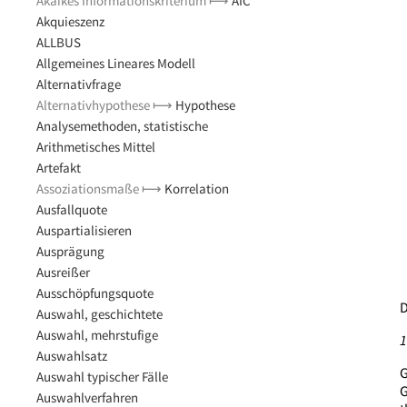
Akaikes Informationskriterium ⟼
AIC
Akquieszenz
ALLBUS
Allgemeines Lineares Modell
Alternativfrage
Alternativhypothese ⟼
Hypothese
Analysemethoden, statistische
Arithmetisches Mittel
Artefakt
Assoziationsmaße ⟼
Korrelation
Ausfallquote
Auspartialisieren
Ausprägung
Ausreißer
Ausschöpfungsquote
D
Auswahl, geschichtete
Auswahl, mehrstufige
1
Auswahlsatz
G
Auswahl typischer Fälle
G
Auswahlverfahren